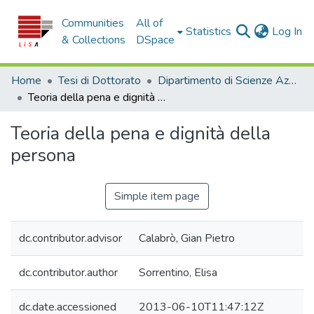
Communities
All of
(c
Statistics
Log In
& Collections
DSpace
Home
Tesi di Dottorato
Dipartimento di Scienze Aziendali e Giuridiche - Tesi di Dottorato
Teoria della pena e dignità della persona
Teoria della pena e dignità della
persona
Simple item page
dc.contributor.advisor
Calabrò, Gian Pietro
dc.contributor.author
Sorrentino, Elisa
dc.date.accessioned
2013-06-10T11:47:12Z