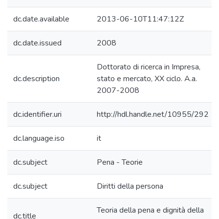
dc.date.available
2013-06-10T11:47:12Z
dc.date.issued
2008
Dottorato di ricerca in Impresa,
dc.description
stato e mercato, XX ciclo. A.a.
2007-2008
dc.identifier.uri
http://hdl.handle.net/10955/292
dc.language.iso
it
dc.subject
Pena - Teorie
dc.subject
Diritti della persona
Teoria della pena e dignità della
dc.title