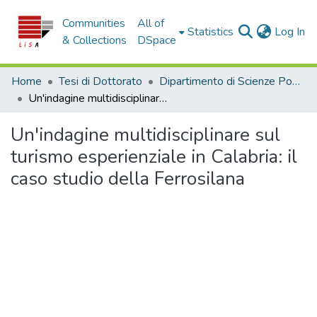
Communities
All of
(c
Statistics
Log In
& Collections
DSpace
Home
Tesi di Dottorato
Dipartimento di Scienze Politiche e Sociali - Tesi di Dottorato
Un'indagine multidisciplinare sul turismo esperienziale in Calabria: il caso studio della Ferrosilana
Un'indagine multidisciplinare sul
turismo esperienziale in Calabria: il
caso studio della Ferrosilana