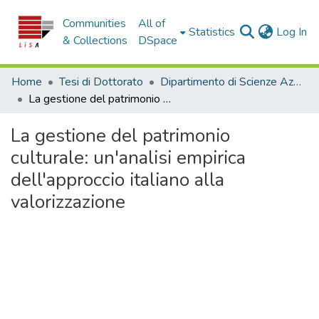
Communities
All of
(c
Statistics
Log In
& Collections
DSpace
Home
Tesi di Dottorato
Dipartimento di Scienze Aziendali e Giuridiche - Tesi di Dottorato
La gestione del patrimonio culturale: un'analisi empirica dell'approccio italiano alla valorizzazione
La gestione del patrimonio
culturale: un'analisi empirica
dell'approccio italiano alla
valorizzazione