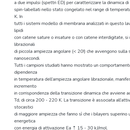
a due impulsi (spettri ED) per caratterizzare la dinamica d
spin-labellati nello stato congelato nel range di tempera
K. In
tutti i sistemi modello di membrana analizzati in questo lav
lipidi
con catene sature o insature o con catene interdigitate, s
librazionali
di piccola ampiezza angolare (< 20!) che avvengono sulla s
nanosecondi.
Tutti i campioni studiati hanno mostrato un comportamento
dipendenza
in temperatura dell’ampiezza angolare librazionale, manif
incremento
in corrispondenza della transizione dinamica che avviene 
Td, di circa 200 - 220 K. La transizione è associata all’atti
stocastici
di maggiore ampiezza che fanno sì che i bilayers superino 
energetica
con energia di attivazione Ea ⇡ 15 - 30 kJ/mol.