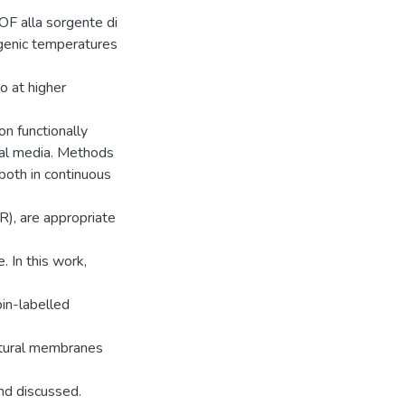
TOF alla sorgente di
ogenic temperatures
o at higher
on functionally
cal media. Methods
both in continuous
R), are appropriate
. In this work,
in-labelled
 natural membranes
nd discussed.