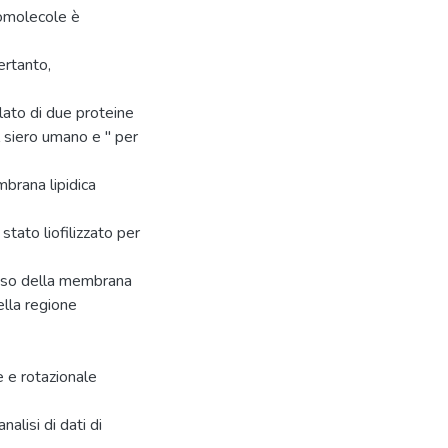
romolecole è
pertanto,
elato di due proteine
l siero umano e " per
brana lipidica
stato liofilizzato per
caso della membrana
nella regione
e e rotazionale
alisi di dati di