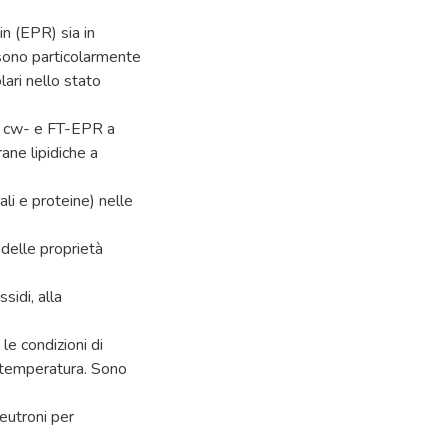
in (EPR) sia in
sono particolarmente
lari nello stato
di cw- e FT-EPR a
ane lipidiche a
ali e proteine) nelle
 delle proprietà
sidi, alla
e condizioni di
a temperatura. Sono
 neutroni per