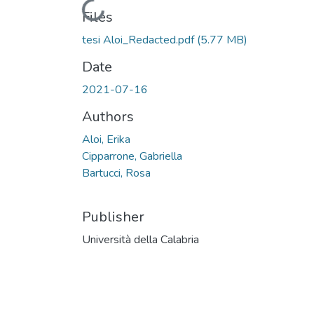
Loading...
Files
tesi Aloi_Redacted.pdf
(5.77 MB)
Date
2021-07-16
Authors
Aloi, Erika
Cipparrone, Gabriella
Bartucci, Rosa
Publisher
Università della Calabria