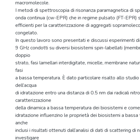
macromolecole.
I metodi di spettroscopia di risonanza paramagnetica di sp
onda continua (cw-EPR) che in regime pulsato (FT-EPR) 
efficienti per la caratterizzazione di aggregati sopramoleco
congelato.
In questo lavoro sono presentati e discussi esperimenti 
9 GHz condotti su diversi biosistemi spin-labellati (membr
doppio
strato, fasi lamellari interdigitate, micelle, membrane natur
fasi
a bassa temperatura. È dato particolare risalto allo studio
dell’acqua
di idratazione entro una distanza di 0.5 nm dai radicali nitros
caratterizzazione
della dinamica a bassa temperatura dei biosistemi e come l
idratazione influenzino le proprietà dei biosistemi a bass
anche
inclusi i risultati ottenuti dall’analisi di dati di scattering di
investigare