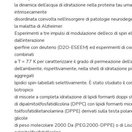
la dinamica dell’acqua di idratazione nella proteina tau um
intrinsecamente
disordinata coinvolta nell’insorgere di patologie neurode
la malattia di Alzheimer.
Esperimenti a tre impulsi di modulazione dell’eco di spin e
dall’interazione
iperfine con deuterio (D2O-ESEEM) ed esperimenti di c
combinati
a T = 77 K per caratterizzare il grado di permeazione dell’a
dell’ambiente, rispettivamente, nella shell di idratazione p
aggregati
lipidici spin-labellati selettivamente. È stato studiato il
liotropico
di miscele a completa idratazione di lipidi formanti doppi st
di dipalmitoilfosfatidilcolina (DPPC) con lipidi formanti mic
toilfosfatidiletanolamina (DPPE) derivati sulla testa polar
glicole
di peso molecolare 2000 Da (PEG:2000-DPPE) o di Lis