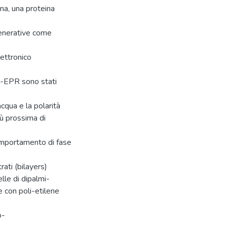
ana, una proteina
generative come
lettronico
w-EPR sono stati
cqua e la polarità
iù prossima di
 comportamento di fase
rati (bilayers)
elle di dipalmi-
e con poli-etilene
o-