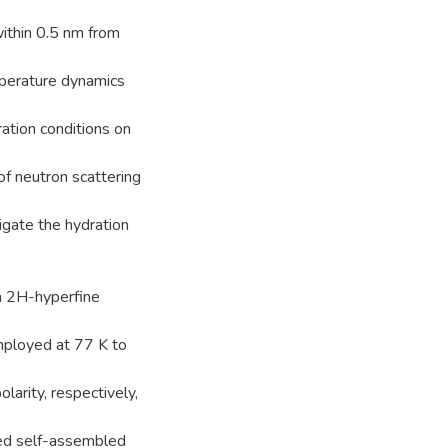
within 0.5 nm from
mperature dynamics
ration conditions on
f neutron scattering
tigate the hydration
m 2H-hyperfine
ployed at 77 K to
larity, respectively,
lled self-assembled