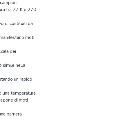
i campioni
tura tra 77 K e 270
oro, costituiti da
i manifestano moti
cala dei
 simile nella
estando un rapido
ad una temperatura,
vazione di moti
una barriera