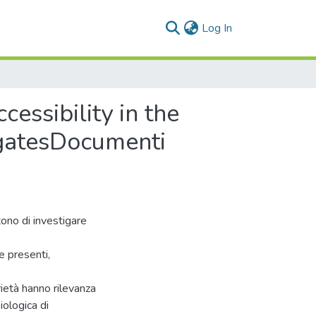
(current)
Log In
essibility in the
gatesDocumenti
tono di investigare
e presenti,
rietà hanno rilevanza
iologica di