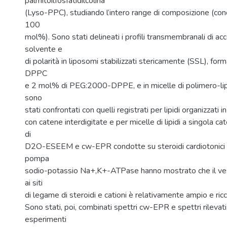
palmitoilfosfatidilcolina
(Lyso-PPC), studiando l’intero range di composizione (conc
100
mol%). Sono stati delineati i profili transmembranali di acc
solvente e
di polarità in liposomi stabilizzati stericamente (SSL), form
DPPC
e 2 mol% di PEG:2000-DPPE, e in micelle di polimero-lipid
sono
stati confrontati con quelli registrati per lipidi organizzati i
con catene interdigitate e per micelle di lipidi a singola cat
di
D2O-ESEEM e cw-EPR condotte su steroidi cardiotonici sp
pompa
sodio-potassio Na+,K+-ATPase hanno mostrato che il ve
ai siti
di legame di steroidi e cationi è relativamente ampio e ricc
Sono stati, poi, combinati spettri cw-EPR e spettri rilevati
esperimenti