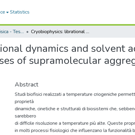
ace
Statistics
Dipartimento di Fisica - Tesi di Dottorato
Cryobiophysics: librational dynamics and solvent accessibility in the low-temperature phases of supramolecular aggregatesDocumenti elettronici
ional dynamics and solvent acc
ses of supramolecular aggre
Abstract
Studi biofisici realizzati a temperature criogeniche permet
proprietà
dinamiche, cinetiche e strutturali di biosistemi che, sebben
sarebbero
di difficile risoluzione a temperature più alte. Queste prop
in molti processi fisiologici che influenzano la funzionalità b