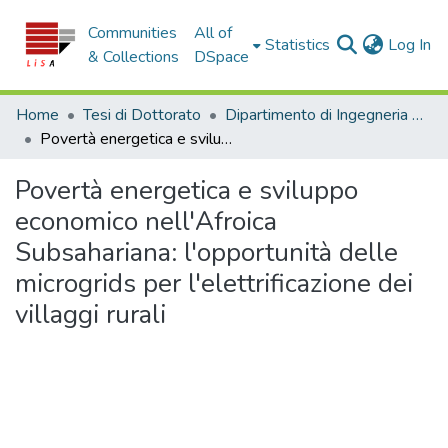
Communities
All of
(c
Statistics
Log In
& Collections
DSpace
Home
Tesi di Dottorato
Dipartimento di Ingegneria dell'Ambiente - Tesi di Dottorato
Povertà energetica e sviluppo economico nell'Afroica Subsahariana: l'opportunità delle microgrids per l'elettrificazione dei villaggi rurali
Povertà energetica e sviluppo
economico nell'Afroica
Subsahariana: l'opportunità delle
microgrids per l'elettrificazione dei
villaggi rurali