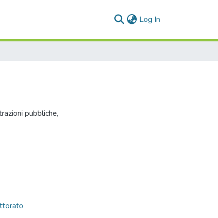
(current)
Log In
razioni pubbliche,
ottorato