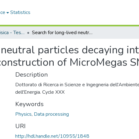
ace
Statistics
Dipartimento di Fisica - Tesi di Dottorato
Search for long-lived neutral particles decaying into lepton-jets with ATLAS detector and construction of MicroMegas SM1 modules
neutral particles decaying in
construction of MicroMegas 
Description
Dottorato di Ricerca in Scienze e Ingegneria dell'Ambiente
dell'Energia. Cycle XXX
Keywords
Physics
,
Data processing
URI
http://hdl.handle.net/10955/1848