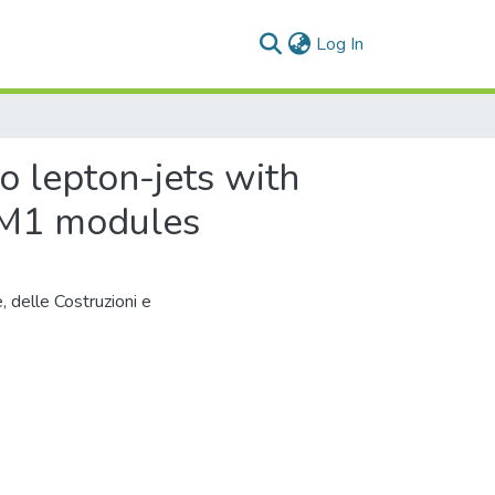
(current)
Log In
to lepton-jets with
SM1 modules
, delle Costruzioni e