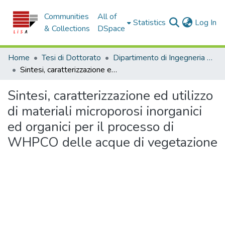
Communities
All of
(c
Statistics
Log In
& Collections
DSpace
Home
Tesi di Dottorato
Dipartimento di Ingegneria dell'Ambiente - Tesi di Dottorato
Sintesi, caratterizzazione ed utilizzo di materiali microporosi inorganici ed organici per il processo di WHPCO delle acque di vegetazione
Sintesi, caratterizzazione ed utilizzo
di materiali microporosi inorganici
ed organici per il processo di
WHPCO delle acque di vegetazione