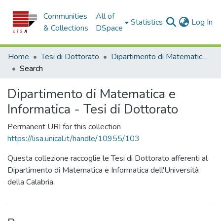
Communities
All of
(c
Statistics
Log In
& Collections
DSpace
Home
Tesi di Dottorato
Dipartimento di Matematica e Informatica - Tesi di Dottorato
Search
Dipartimento di Matematica e
Informatica - Tesi di Dottorato
Permanent URI for this collection
https://lisa.unical.it/handle/10955/103
Questa collezione raccoglie le Tesi di Dottorato afferenti al
Dipartimento di Matematica e Informatica dell'Università
della Calabria.